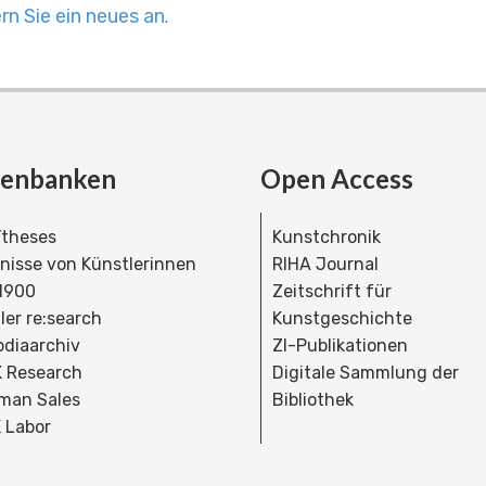
rn Sie ein neues an
.
tenbanken
Open Access
theses
Kunstchronik
dnisse von Künstlerinnen
RIHA Journal
 1900
Zeitschrift für
ler re:search
Kunstgeschichte
bdiaarchiv
ZI-Publikationen
 Research
Digitale Sammlung der
man Sales
Bibliothek
 Labor