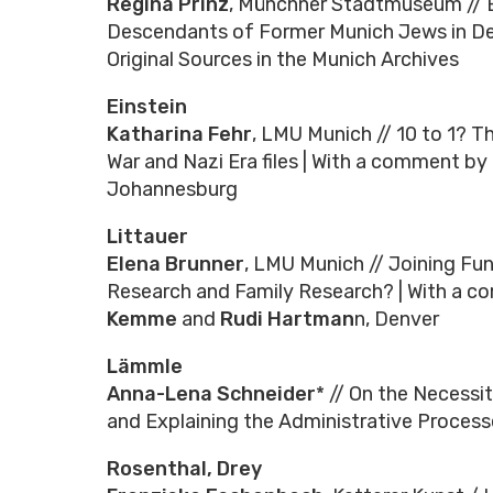
Regina Prinz
, Münchner Stadtmuseum // 
Descendants of Former Munich Jews in De
Original Sources in the Munich Archives
Einstein
Katharina Fehr
, LMU Munich // 10 to 1? T
War and Nazi Era files | With a comment by
Johannesburg
Littauer
Elena Brunner
, LMU Munich // Joining F
Research and Family Research? | With a 
Kemme
and
Rudi Hartman
n, Denver
Lämmle
Anna-Lena Schneider
* // On the Necessi
and Explaining the Administrative Process
Rosenthal, Drey