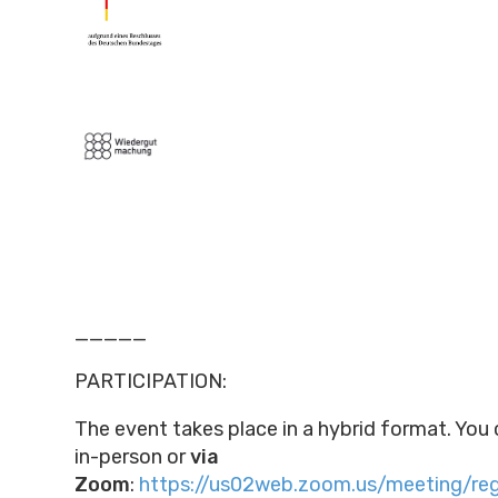
_____
PARTICIPATION:
The event takes place in a hybrid format. You 
in-person or
via
Zoom
:
https://us02web.zoom.us/meeting/re