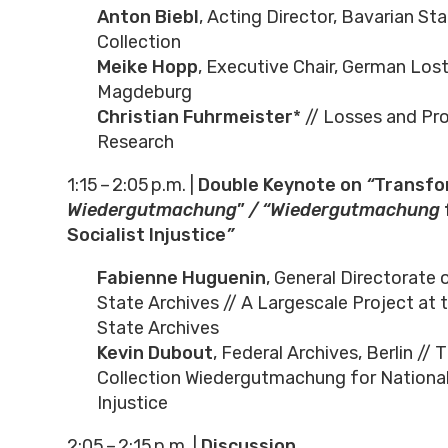
Anton Biebl
, Acting Director, Bavarian St
Collection
Meike Hopp
, Executive Chair, German Los
Magdeburg
Christian Fuhrmeister
* // Losses and P
Research
1:15 – 2:05 p.m. |
Double Keynote on
“
Transfo
Wiedergutmachung
”
/
“Wiedergutmachung
Socialist Injustice
”
Fabienne Huguenin
, General Directorate 
State Archives // A Largescale Project at 
State Archives
Kevin Dubout
, Federal Archives, Berlin // 
Collection Wiedergutmachung for National 
Injustice
2:05 – 2:15 p.m. |
Discussion