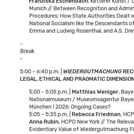
Franziska Eschenbach
, Ketterer Kunst /
Munich // Between Recognition and Admin
Procedures: How State Authorities Dealt w
National Socialism like the Descendants o
Emma and Ludwig Rosenthal, and A.S. Dre
-
Break
-
5:00 – 6:40 p.m. |
WIEDERGUTMACHUNG
REC
LEGAL, ETHICAL AND PRAGMATIC DIMENSIO
5:00 – 5:05 p.m. |
Matthias Weniger
, Baye
Nationalmuseum / Museumsagentur Bayern
München I 2026: Ongoing Cases?
5:05 – 5:35 p.m. |
Rebecca Friedman
, HC
Anna Rubin
, HCPO New York // The Relev
Evidentiary Value of Wiedergutmachung Fil