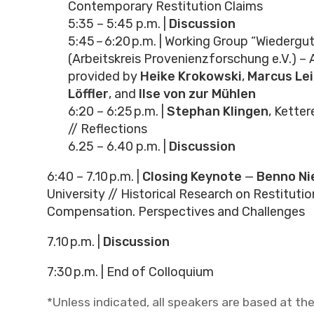
Contemporary Restitution Claims
5:35 – 5:45 p.m. |
Discussion
5:45 – 6:20 p.m. | Working Group “Wieder
(Arbeitskreis Provenienzforschung e.V.) –
provided by
Heike Krokowski
,
Marcus Lei
Löffler
, and
Ilse von zur Mühlen
6:20 – 6:25 p.m. |
Stephan Klingen
, Kette
// Reflections
6.25 – 6.40 p.m. |
Discussion
6:40 – 7.10 p.m.
|
Closing Keynote
—
Benno Ni
University // Historical Research on Restituti
Compensation. Perspectives and Challenges
7.10 p.m.
|
Discussion
7:30 p.m. | End of Colloquium
*Unless indicated, all speakers are based at the