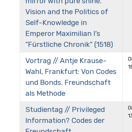
mirror with pure shine.”
Vision and the Politics of
Self-Knowledge in
Emperor Maximilian I’s
"Fürstliche Chronik" (1518)
0
Vortrag // Antje Krause-
1
Wahl, Frankfurt: Von Codes
und Bonds. Freundschaft
als Methode
0
Studientag // Privileged
1
Information? Codes der
Freundschaft