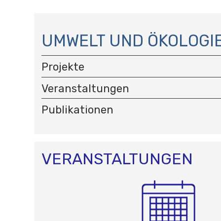
N
A
UMWELT UND ÖKOLOGI
V
I
Projekte
G
A
Veranstaltungen
T
I
Publikationen
O
N
VERANSTALTUNGEN