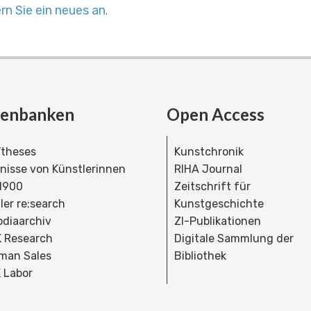
rn Sie ein neues an
.
tenbanken
Open Access
theses
Kunstchronik
dnisse von Künstlerinnen
RIHA Journal
 1900
Zeitschrift für
ler re:search
Kunstgeschichte
bdiaarchiv
ZI-Publikationen
 Research
Digitale Sammlung der
man Sales
Bibliothek
 Labor