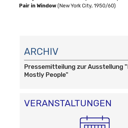
Pair in Window
(New York City, 1950/60)
N
A
ARCHIV
V
I
Pressemitteilung zur Ausstellung "
G
A
Mostly People"
T
I
O
N
VERANSTALTUNGEN