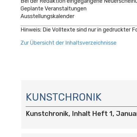
Bei der Redaktion eingegangene Neuerschein
Geplante Veranstaltungen
Ausstellungskalender
Hinweis: Die Volltexte sind nur in gedruckter 
Zur Übersicht der Inhaltsverzeichnisse
N
A
KUNSTCHRONIK
V
I
Kunstchronik, Inhalt Heft 1, Janu
G
A
T
I