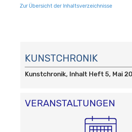
Zur Übersicht der Inhaltsverzeichnisse
N
A
KUNSTCHRONIK
V
I
Kunstchronik, Inhalt Heft 5, Mai 2
G
A
T
I
O
VERANSTALTUNGEN
N