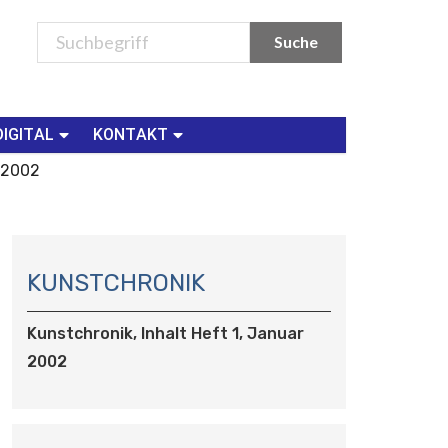
DIGITAL
KONTAKT
r 2002
N
A
KUNSTCHRONIK
V
I
Kunstchronik, Inhalt Heft 1, Januar
G
2002
A
T
I
O