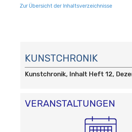
Zur Übersicht der Inhaltsverzeichnisse
N
A
KUNSTCHRONIK
V
I
Kunstchronik, Inhalt Heft 12, De
G
A
T
I
O
VERANSTALTUNGEN
N