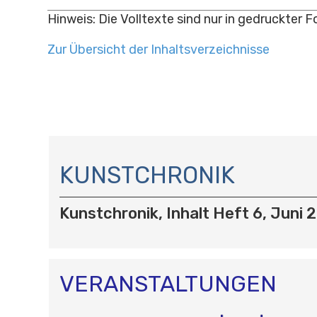
Hinweis: Die Volltexte sind nur in gedruckter 
Zur Übersicht der Inhaltsverzeichnisse
N
A
KUNSTCHRONIK
V
I
Kunstchronik, Inhalt Heft 6, Juni 
G
A
T
I
O
VERANSTALTUNGEN
N