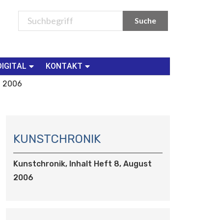
DIGITAL
KONTAKT
t 2006
N
A
KUNSTCHRONIK
V
I
Kunstchronik, Inhalt Heft 8, August
G
2006
A
T
I
O