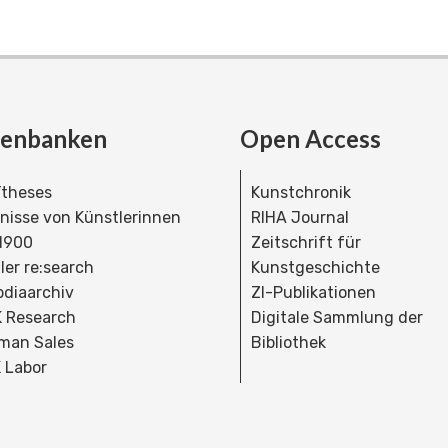
tenbanken
Open Access
theses
Kunstchronik
dnisse von Künstlerinnen
RIHA Journal
 1900
Zeitschrift für
ler re:search
Kunstgeschichte
bdiaarchiv
ZI-Publikationen
 Research
Digitale Sammlung der
man Sales
Bibliothek
 Labor