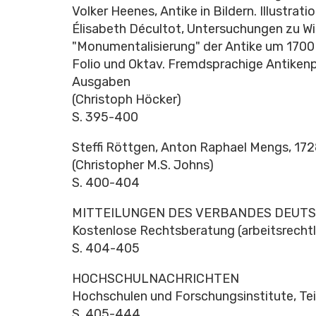
Volker Heenes, Antike in Bildern. Illustrati
Élisabeth Décultot, Untersuchungen zu W
"Monumentalisierung" der Antike um 1700 -
Folio und Oktav. Fremdsprachige Antikenp
Ausgaben
(Christoph Höcker)
S. 395-400
Steffi Röttgen, Anton Raphael Mengs, 17
(Christopher M.S. Johns)
S. 400-404
MITTEILUNGEN DES VERBANDES DEUTS
Kostenlose Rechtsberatung (arbeitsrechtli
S. 404-405
HOCHSCHULNACHRICHTEN
Hochschulen und Forschungsinstitute, Tei
S. 405-444