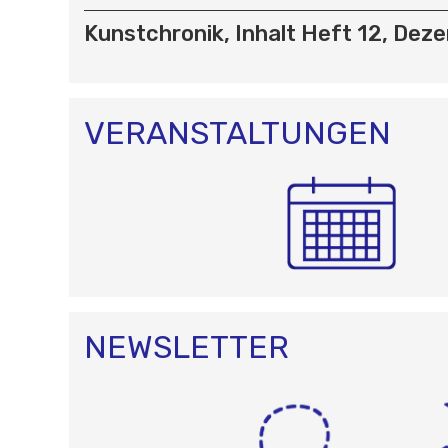
I
Kunstchronik, Inhalt Heft 12, De
G
A
T
I
O
VERANSTALTUNGEN
N
NEWSLETTER