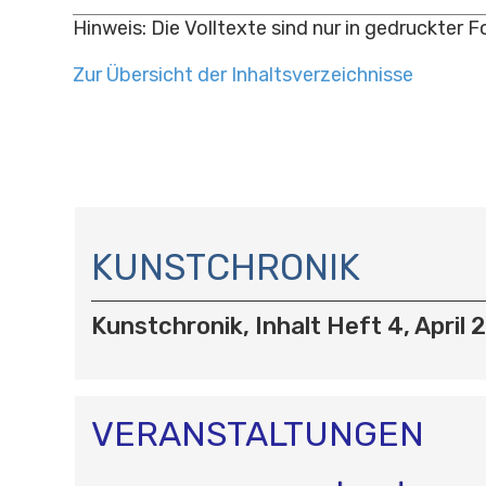
Hinweis: Die Volltexte sind nur in gedruckter 
Zur Übersicht der Inhaltsverzeichnisse
N
A
KUNSTCHRONIK
V
I
Kunstchronik, Inhalt Heft 4, April
G
A
T
I
O
VERANSTALTUNGEN
N