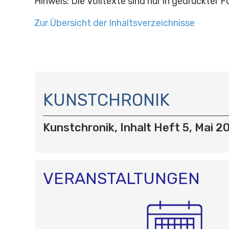
Hinweis: Die Volltexte sind nur in gedruckter 
Zur Übersicht der Inhaltsverzeichnisse
N
A
KUNSTCHRONIK
V
I
Kunstchronik, Inhalt Heft 5, Mai 2
G
A
T
I
O
VERANSTALTUNGEN
N