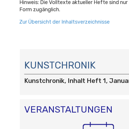
Hinweis: Die Volltexte aktueller Hefte sind nur
Form zugänglich.
Zur Übersicht der Inhaltsverzeichnisse
N
A
KUNSTCHRONIK
V
I
Kunstchronik, Inhalt Heft 1, Janua
G
A
T
I
O
VERANSTALTUNGEN
N