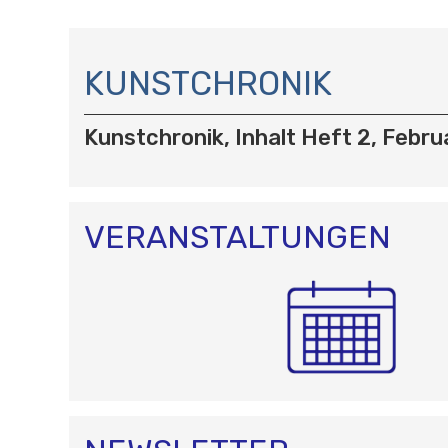
N
A
KUNSTCHRONIK
V
I
Kunstchronik, Inhalt Heft 2, Febru
G
A
T
I
O
VERANSTALTUNGEN
N