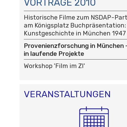
VORTRÄGE 2010
V
I
Historische Filme zum NSDAP-Par
G
A
am Königsplatz Buchpräsentation:
T
Kunstgeschichte in München 1947
I
O
Provenienzforschung in München – 
N
in laufende Projekte
Workshop 'Film im ZI'
VERANSTALTUNGEN