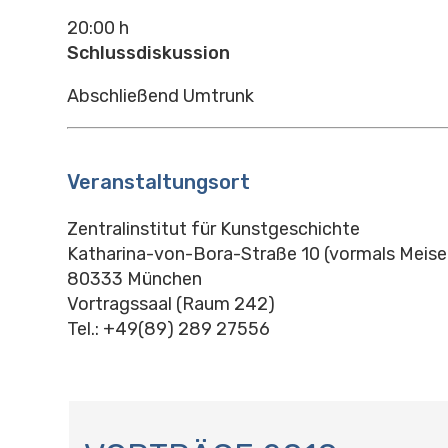
20:00 h
Schlussdiskussion
Abschließend Umtrunk
Veranstaltungsort
Zentralinstitut für Kunstgeschichte
Katharina-von-Bora-Straße 10 (vormals Meise
80333 München
Vortragssaal (Raum 242)
Tel.: +49(89) 289 27556
N
A