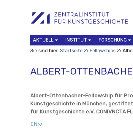
Benutzerspezifische
Suchbegriff
Advanced
Werkzeuge
Search…
AKTUELL
INSTITUT
FORSCHUNG
Sie sind hier:
Startseite
Fellowships
Albe
ALBERT-OTTENBACHE
Albert-Ottenbacher-Fellowship für Pro
Kunstgeschichte in München, gestiftet
für Kunstgeschichte e.V. CONIVNCTA F
EN>>