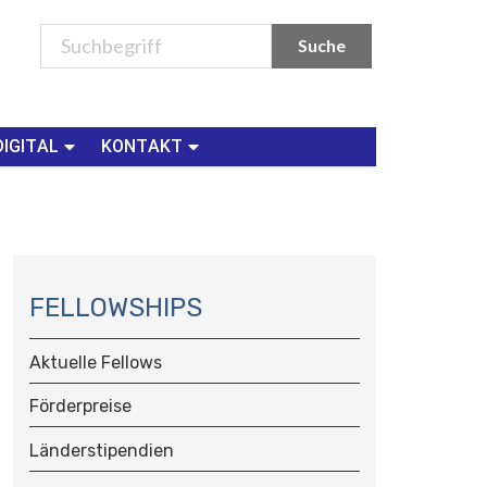
DIGITAL
KONTAKT
N
A
FELLOWSHIPS
V
I
Aktuelle Fellows
G
A
Förderpreise
T
Länderstipendien
I
O