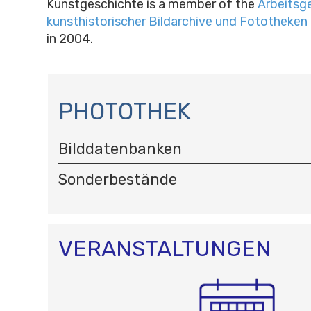
Kunstgeschichte is a member of the
Arbeitsg
kunsthistorischer Bildarchive und Fototheken
in 2004.
N
A
PHOTOTHEK
V
I
Bilddatenbanken
G
A
Sonderbestände
T
I
O
N
VERANSTALTUNGEN