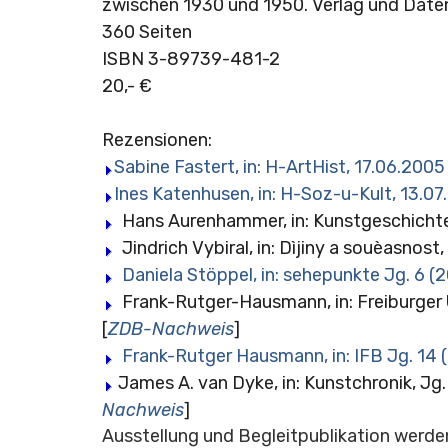
zwischen 1930 und 1950. Verlag und Date
360 Seiten
ISBN 3-89739-481-2
20,- €
Rezensionen:
Sabine Fastert, in: H-ArtHist, 17.06.2005
Ines Katenhusen, in: H-Soz-u-Kult, 13.0
Hans Aurenhammer, in: Kunstgeschichte ak
Jindrich Vybiral, in: Dìjiny a souèasnost, 
Daniela Stöppel, in: sehepunkte Jg. 6 (2
Frank-Rutger-Hausmann, in: Freiburger 
[
ZDB-Nachweis
]
Frank-Rutger Hausmann, in: IFB Jg. 14 
James A. van Dyke, in: Kunstchronik, Jg. 
Nachweis
]
Ausstellung und Begleitpublikation werde