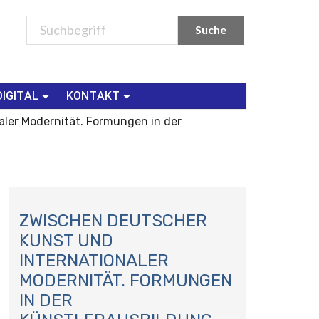
DIGITAL
KONTAKT
ler Modernität. Formungen in der
N
A
ZWISCHEN DEUTSCHER
V
KUNST UND
I
INTERNATIONALER
G
MODERNITÄT. FORMUNGEN
A
IN DER
T
I