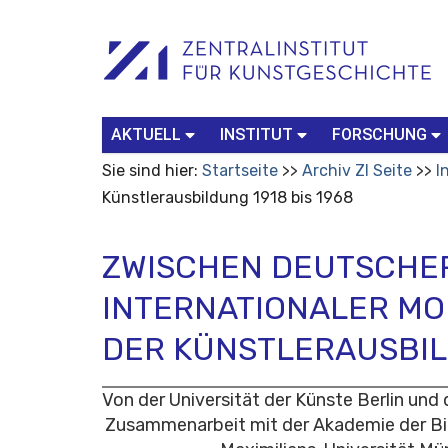
Benutzerspezifische
Suchbegriff
Advanced
Werkzeuge
Search…
AKTUELL
INSTITUT
FORSCHUNG
Sie sind hier:
Startseite
Archiv ZI Seite
I
Künstlerausbildung 1918 bis 1968
ZWISCHEN DEUTSCHE
INTERNATIONALER MO
DER KÜNSTLERAUSBILD
Von der Universität der Künste Berlin und
Zusammenarbeit mit der Akademie der B