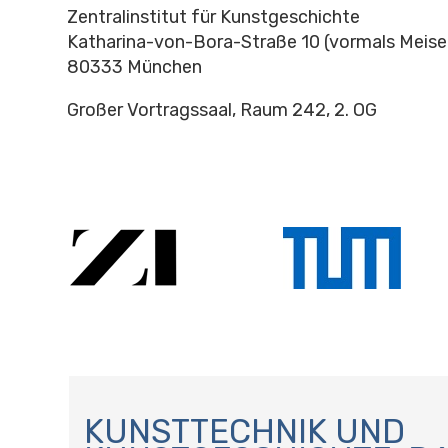
Zentralinstitut für Kunstgeschichte
Katharina-von-Bora-Straße 10 (vormals Meise
80333 München
Großer Vortragssaal, Raum 242, 2. OG
N
A
KUNSTTECHNIK UND
V