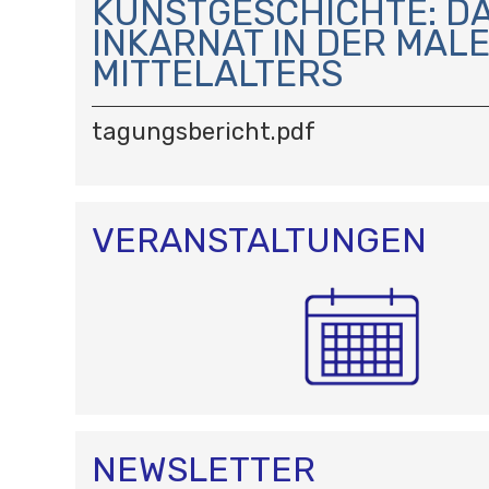
KUNSTGESCHICHTE: D
I
INKARNAT IN DER MALE
G
A
MITTELALTERS
T
I
tagungsbericht.pdf
O
N
VERANSTALTUNGEN
NEWSLETTER