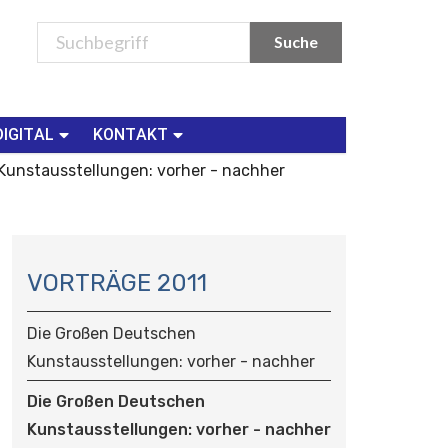
DIGITAL
KONTAKT
Kunstausstellungen: vorher - nachher
N
A
VORTRÄGE 2011
V
I
Die Großen Deutschen
G
Kunstausstellungen: vorher - nachher
A
T
Die Großen Deutschen
I
Kunstausstellungen: vorher - nachher
O