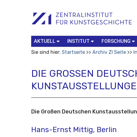
Benutzerspezifische
Suchbegriff
Advanced
Werkzeuge
Search…
AKTUELL
INSTITUT
FORSCHUNG
Sie sind hier:
Startseite
Archiv ZI Seite
I
DIE GROSSEN DEUTSCH
UNSTAUSSTELLUNGEN
Die Großen Deutschen Kunstausstellu
Hans-Ernst Mittig, Berlin