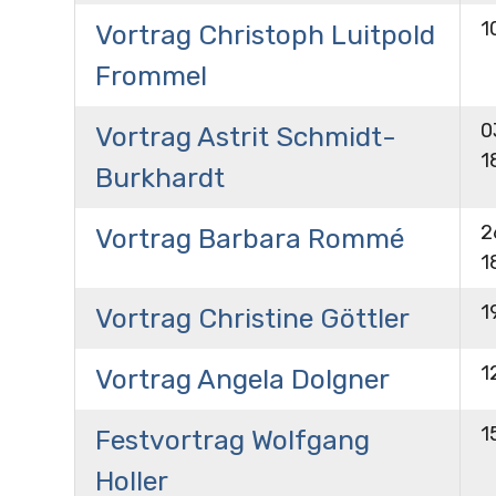
1
Vortrag Christoph Luitpold
Frommel
0
Vortrag Astrit Schmidt-
1
Burkhardt
2
Vortrag Barbara Rommé
1
1
Vortrag Christine Göttler
1
Vortrag Angela Dolgner
1
Festvortrag Wolfgang
Holler