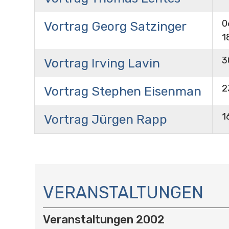
0
Vortrag Georg Satzinger
1
3
Vortrag Irving Lavin
2
Vortrag Stephen Eisenman
1
Vortrag Jürgen Rapp
N
A
VERANSTALTUNGEN
V
I
Veranstaltungen 2002
G