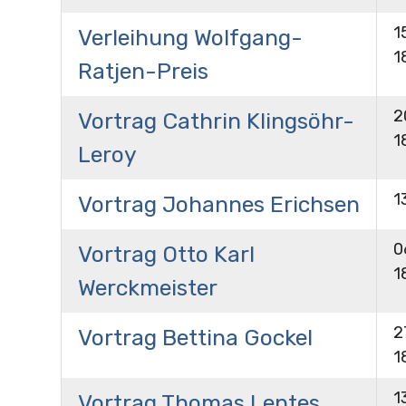
1
Verleihung Wolfgang-
1
Ratjen-Preis
2
Vortrag Cathrin Klingsöhr-
1
Leroy
1
Vortrag Johannes Erichsen
0
Vortrag Otto Karl
1
Werckmeister
2
Vortrag Bettina Gockel
1
1
Vortrag Thomas Lentes