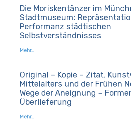
und
Metamorphosen
Die Moriskentänzer im Münch
Aufklärung
-
-
Stadtmuseum: Repräsentatio
Fotografie
Performanz städtischen
-
Selbstverständnisses
Die
Mehr…
Moriskentänzer
im
Münchner
Original – Kopie – Zitat. Kuns
Stadtmuseum:
Mittelalters und der Frühen N
Repräsentation
Wege der Aneignung – Forme
und
Überlieferung
Performanz
städtischen
Selbstverständnisses
Original
Mehr…
-
–
Kopie