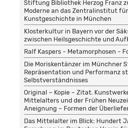
Stiftung Bibliothek Herzog Franz z
G
A
Moderne an das Zentralinstitut fü
T
Kunstgeschichte in München
I
O
Klosterkultur in Bayern vor der Säk
N
zwischen Heilsgeschichte und Auf
Ralf Kaspers - Metamorphosen - Fo
Die Moriskentänzer im Münchner 
Repräsentation und Performanz s
Selbstverständnisses
Original – Kopie – Zitat. Kunstwerk
Mittelalters und der Frühen Neuzei
Aneignung – Formen der Überliefe
Das Mittelalter im Blick: Hundert 