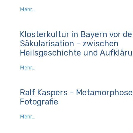
Stiftung
Mehr…
Bibliothek
Herzog
Franz
Klosterkultur in Bayern vor de
zur
Säkularisation - zwischen
Kunst
Heilsgeschichte und Aufklär
der
Moderne
Klosterkultur
Mehr…
an
in
das
Bayern
Zentralinstitut
vor
für
Ralf Kaspers - Metamorphose
der
Kunstgeschichte
Fotografie
Säkularisation
in
-
München
Ralf
Mehr…
zwischen
-
Kaspers
Heilsgeschichte
-