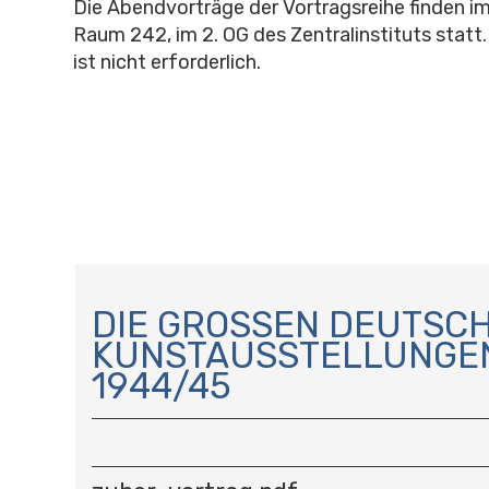
Die Abendvorträge der Vortragsreihe finden im
Raum 242, im 2. OG des Zentralinstituts statt
ist nicht erforderlich.
N
A
DIE GROSSEN DEUTSCHE
V
UNSTAUSSTELLUNGEN 
I
944/45
G
A
T
I