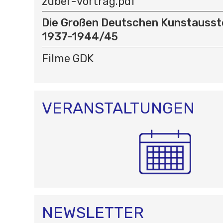
O
zuber-vortrag.pdf
N
Die Großen Deutschen Kunstausst
1937-1944/45
Filme GDK
VERANSTALTUNGEN
NEWSLETTER