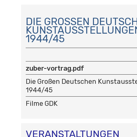
N
A
DIE GROSSEN DEUTSCHE
V
UNSTAUSSTELLUNGEN 
I
944/45
G
A
T
I
O
zuber-vortrag.pdf
N
Die Großen Deutschen Kunstausste
1944/45
Filme GDK
VERANSTALTUNGEN