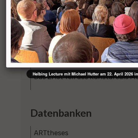
Datenschutz
Archiv
BARRIEREFREIHEIT
Gebärdensprache
Leichte Sprache
Easy Read
Erklärung zur Barrierefreiheit
Helbing Lecture mit Michael Hutter am 22. April 2026 im
Das ZI ist Teil des Kunstareals 
Datenbanken
ARTtheses