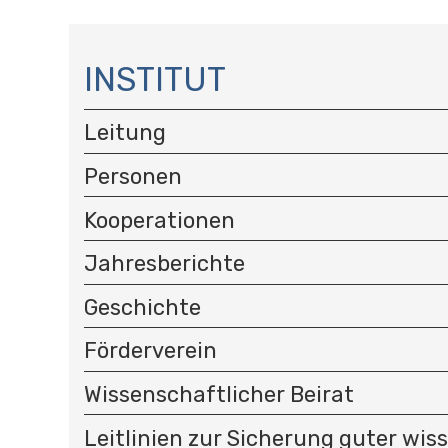
N
A
INSTITUT
V
I
Leitung
G
A
Personen
T
I
Kooperationen
O
N
Jahresberichte
Geschichte
Förderverein
Wissenschaftlicher Beirat
Leitlinien zur Sicherung guter wis