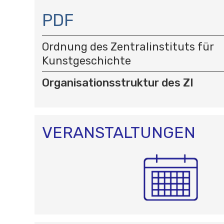
N
A
PDF
V
I
Ordnung des Zentralinstituts für
G
A
Kunstgeschichte
T
I
Organisationsstruktur des ZI
O
N
VERANSTALTUNGEN