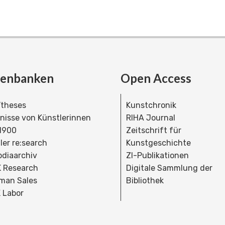
tenbanken
Open Access
theses
Kunstchronik
dnisse von Künstlerinnen
RIHA Journal
 1900
Zeitschrift für
ler re:search
Kunstgeschichte
bdiaarchiv
ZI-Publikationen
 Research
Digitale Sammlung der
man Sales
Bibliothek
 Labor