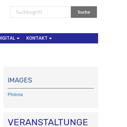
DIGITAL
KONTAKT
N
A
IMAGES
V
I
Phönix
G
A
T
I
VERANSTALTUNGE
O