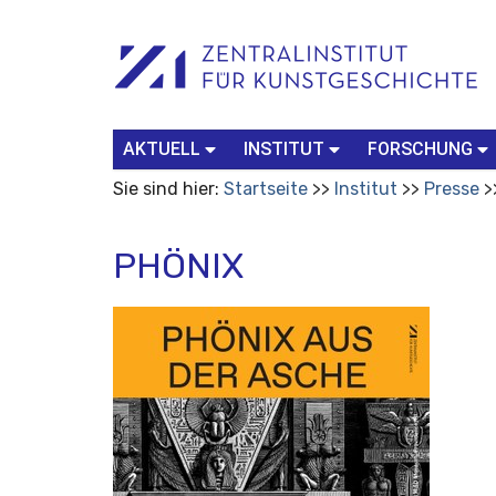
Benutzerspezifische
Suchbegriff
Advanced
Werkzeuge
Search…
AKTUELL
INSTITUT
FORSCHUNG
Sie sind hier:
Startseite
Institut
Presse
PHÖNIX