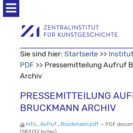
Benutzerspezifische
Werkzeuge
Sie sind hier:
Startseite
Institu
PDF
Pressemitteilung Aufruf
Archiv
PRESSEMITTEILUNG AU
BRUCKMANN ARCHIV
Info_Aufruf_Bruckmann.pdf
— PDF docum
(583132 bytes)