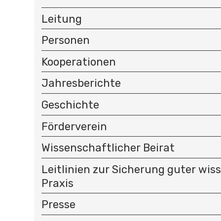
I
Leitung
G
A
Personen
T
I
Kooperationen
O
N
Jahresberichte
Geschichte
Förderverein
Wissenschaftlicher Beirat
Leitlinien zur Sicherung guter wis
Praxis
Presse