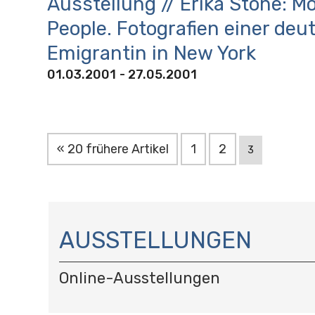
Ausstellung // Erika Stone: Mo
People. Fotografien einer de
Emigrantin in New York
01.03.2001
- 27.05.2001
« 20 frühere Artikel
1
2
3
N
A
AUSSTELLUNGEN
V
I
Online-Ausstellungen
G
A