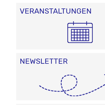
T
I
O
VERANSTALTUNGEN
N
NEWSLETTER