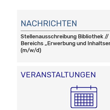
N
A
NACHRICHTEN
V
I
Stellenausschreibung Bibliothek //
G
A
Bereichs „Erwerbung und Inhaltse
T
(m/w/d)
I
O
N
VERANSTALTUNGEN