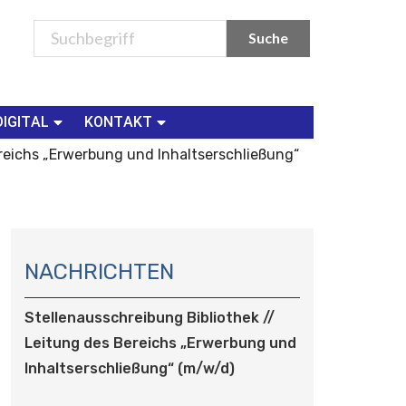
DIGITAL
KONTAKT
ereichs „Erwerbung und Inhaltserschließung“
N
A
NACHRICHTEN
V
I
Stellenausschreibung Bibliothek //
G
Leitung des Bereichs „Erwerbung und
A
Inhaltserschließung“ (m/w/d)
T
I