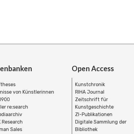
tenbanken
Open Access
theses
Kunstchronik
dnisse von Künstlerinnen
RIHA Journal
 1900
Zeitschrift für
ler re:search
Kunstgeschichte
bdiaarchiv
ZI-Publikationen
 Research
Digitale Sammlung der
man Sales
Bibliothek