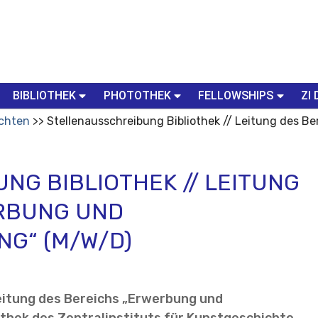
BIBLIOTHEK
PHOTOTHEK
FELLOWSHIPS
ZI 
chten
Stellenausschreibung Bibliothek // Leitung des B
NG BIBLIOTHEK // LEITUNG
ERBUNG UND
NG“ (M/W/D)
Leitung des Bereichs „Erwerbung und
othek des Zentralinstituts für Kunstgeschichte