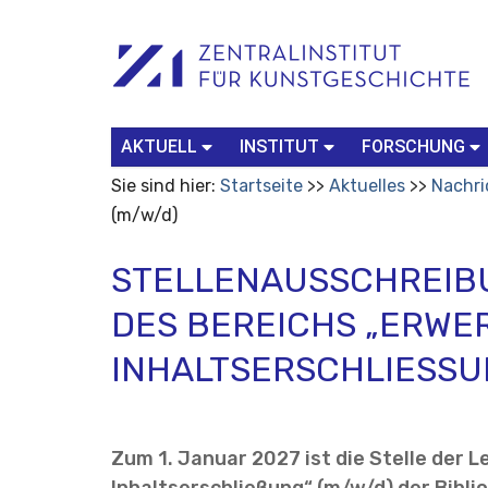
Benutzerspezifische
Suchbegriff
Advanced
Werkzeuge
Search…
AKTUELL
INSTITUT
FORSCHUNG
Sie sind hier:
Startseite
Aktuelles
Nachri
(m/w/d)
STELLENAUSSCHREIBU
DES BEREICHS „ERW
INHALTSERSCHLIESSU
Zum 1. Januar 2027 ist die Stelle der 
Inhaltserschließung“ (m/w/d) der Bibli