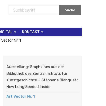
DIGITAL
KONTAKT
 Vector Nr. 1
N
A
Ausstellung: Graphzines aus der
V
Bibliothek des Zentralinstituts für
I
Kunstgeschichte + Stéphane Blanquet :
G
New Lung Seeded Inside
A
T
Art Vector Nr. 1
I
O