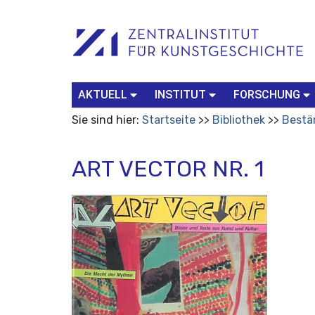
Benutzerspezifische
Suchbegriff
Advanced
Werkzeuge
Search…
AKTUELL
INSTITUT
FORSCHUNG
Sie sind hier:
Startseite
Bibliothek
Bestä
ART VECTOR NR. 1