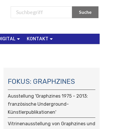
DIGITAL
KONTAKT
N
A
FOKUS: GRAPHZINES
V
I
Ausstellung 'Graphzines 1975 - 2013:
G
französische Underground-
A
Künstlerpublikationen'
T
I
Vitrinenausstellung von Graphzines und
O