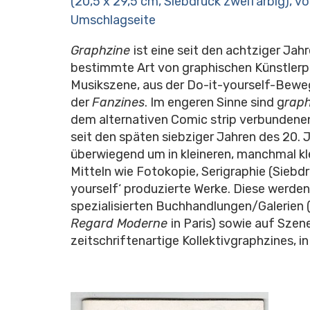
(20,5 x 29,5 cm, Siebdruck zweifarbig), v
Umschlagseite
Graphzine
ist eine seit den achtziger Jah
bestimmte Art von graphischen Künstlerpu
Musikszene, aus der Do-it-yourself-Be
der
Fanzines
. Im engeren Sinne sind g
rap
dem alternativen Comic strip verbundenen 
seit den späten siebziger Jahren des 20. 
überwiegend um in kleineren, manchmal k
Mitteln wie Fotokopie, Serigraphie (Siebd
yourself‘ produzierte Werke. Diese werde
spezialisierten Buchhandlungen/Galerien
Regard Moderne
in Paris) sowie auf Szen
zeitschriftenartige Kollektivgraphzines, in