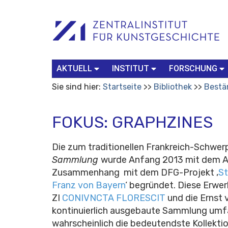
Benutzerspezifische
Suchbegriff
Advanced
Werkzeuge
Search…
AKTUELL
INSTITUT
FORSCHUNG
Sie sind hier:
Startseite
Bibliothek
Bestä
FOKUS: GRAPHZINES
Die zum traditionellen Frankreich-Schwer
Sammlung
wurde Anfang 2013 mit dem A
Zusammenhang mit dem DFG-Projekt ‚
St
Franz von Bayern
‘ begründet. Diese Erwe
ZI
CONIVNCTA FLORESCIT
und die Ernst 
kontinuierlich ausgebaute Sammlung umfas
wahrscheinlich die bedeutendste Kollektio