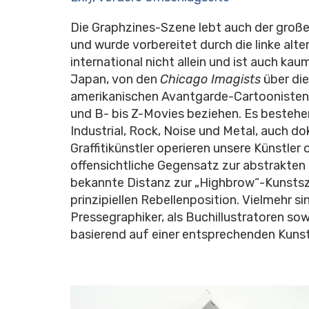
Die Graphzines-Szene lebt auch der großen
und wurde vorbereitet durch die linke alte
international nicht allein und ist auch ka
Japan, von den
Chicago Imagists
über di
amerikanischen Avantgarde-Cartoonisten, d
und B- bis Z-Movies beziehen. Es besteh
Industrial, Rock, Noise und Metal, auch d
Graffitikünstler operieren unsere Künstl
offensichtliche Gegensatz zur abstrakten 
bekannte Distanz zur „Highbrow“-Kunstszen
prinzipiellen Rebellenposition. Vielmehr s
Pressegraphiker, als Buchillustratoren sow
basierend auf einer entsprechenden Kuns