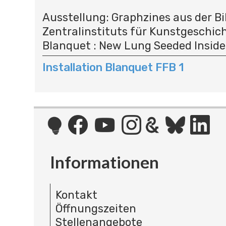
N
A
Ausstellung: Graphzines aus der Bi
V
Zentralinstituts für Kunstgeschic
I
G
Blanquet : New Lung Seeded Inside
A
Installation Blanquet FFB 1
T
I
O
N
Informationen
Kontakt
Öffnungszeiten
Stellenangebote