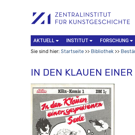
Benutzerspezifische
Suchbegriff
Advanced
Werkzeuge
Search…
AKTUELL
INSTITUT
FORSCHUNG
Sie sind hier:
Startseite
Bibliothek
Bestä
IN DEN KLAUEN EINER