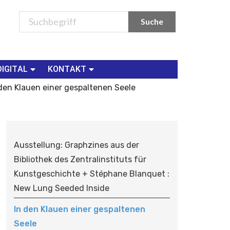
DIGITAL
KONTAKT
 den Klauen einer gespaltenen Seele
N
A
Ausstellung: Graphzines aus der
V
Bibliothek des Zentralinstituts für
I
Kunstgeschichte + Stéphane Blanquet :
G
New Lung Seeded Inside
A
T
In den Klauen einer gespaltenen
I
Seele
O