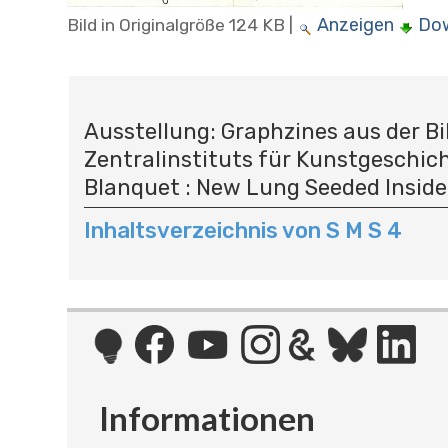
Anzeigen
Do
Bild in Originalgröße
124 KB
|
N
A
Ausstellung: Graphzines aus der Bi
V
Zentralinstituts für Kunstgeschic
I
G
Blanquet : New Lung Seeded Inside
A
Inhaltsverzeichnis von S M S 4
T
I
O
N
Informationen