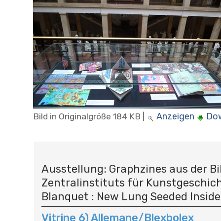
Anzeigen
Do
Bild in Originalgröße
184 KB
|
N
A
Ausstellung: Graphzines aus der Bi
V
Zentralinstituts für Kunstgeschic
I
G
Blanquet : New Lung Seeded Inside
A
Vitrine 6) Allemane/Blexbolex