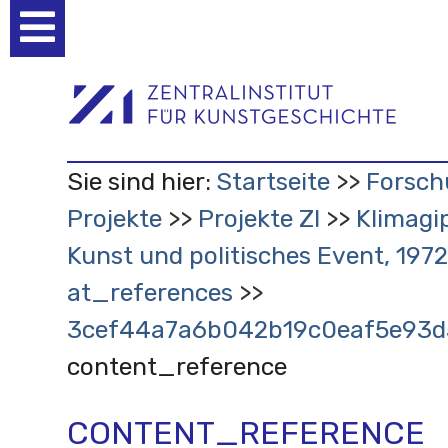
Benutzerspezifische
Werkzeuge
Sie sind hier:
Startseite
Forsch
Projekte
Projekte ZI
Klimagi
Kunst und politisches Event, 197
at_references
3cef44a7a6b042b19c0eaf5e93
content_reference
CONTENT_REFERENCE