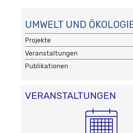
N
A
UMWELT UND ÖKOLOGI
V
I
Projekte
G
A
Veranstaltungen
T
I
Publikationen
O
N
VERANSTALTUNGEN