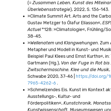
(=
Zusammen Leben. Kunst des Miteinan
Überlebensstrategie
), 2022, S. 136-143.
»Climate Summit Art. Arts and the Carbo
Gustav Metzger to Ólafur Elíasson«,
ESP
Actuel
°128: »Climatologie«, Frühling/S
38-45.
»
Wellenatem
und
Klangwehungen
. Zum 
Metapher und Modell in Kunst- und Musi
Beispiel Paul Klees und Ernst Kurths«, in
Gartmann (Hg.),
Von der Fuge in Rot bis
Zwitschermaschine. Klee und die Musik
,
Schwabe 2020, 37-46 |
https://doi.org
7965-4262-6
.
»Schmelzendes Eis. Kunst im Kontext akt
Ausstellungs-, Kultur- und
Förderpolitiken«,
Kunstchronik. Monatssc
Kunstwissenschaft, Museumswesen un