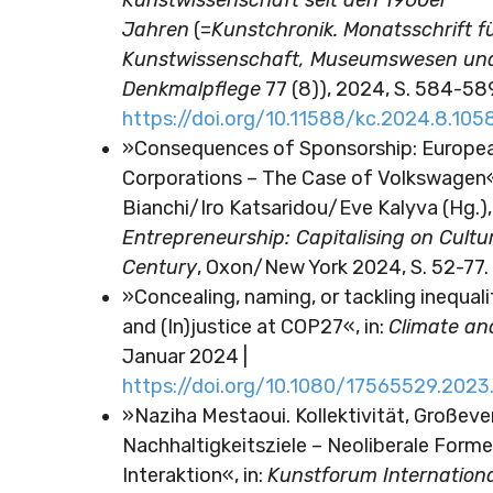
Kunstwissenschaft seit den 1960er
Jahren
(=
Kunstchronik. Monatsschrift f
Kunstwissenschaft, Museumswesen un
Denkmalpflege
77 (8)), 2024, S. 584-589
https://doi.org/10.11588/kc.2024.8.105
»Consequences of Sponsorship: Europ
Corporations – The Case of Volkswagen«
Bianchi/Iro Katsaridou/Eve Kalyva (Hg.)
Entrepreneurship: Capitalising on Cultur
Century
, Oxon/New York 2024, S. 52-77.
»Concealing, naming, or tackling inequalit
and (In)justice at COP27«, in:
Climate an
Januar 2024 |
https://doi.org/10.1080/17565529.202
»Naziha Mestaoui. Kollektivität, Großeve
Nachhaltigkeitsziele – Neoliberale Forme
Interaktion«, in:
Kunstforum Internation