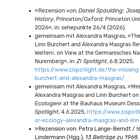
»Rezension von:
Daniel Spaulding: Jos
History
, Princeton/Oxford: Princeton Uni
2026«, in: sehepunkte 26/4 (2026).
gemeinsam mit Alexandra Masgras, »The 
Linn Burchert and Alexandra Masgras Re
Welten‹, on View at the Germanisches N
Nuremberg«, in:
ZI Spotlight
, 6.8.2025,
https://www.zispotlight.de/the-missing-l
burchert-and-alexandra-masgras/
gemeinsam mit Alexandra Masgras, »Mim
Alexandra Masgras and Linn Burchert on
Ecologies‹ at the Bauhaus Museum Dessa
Spotlight
, 4.6.2025,
https://www.zispotl
or-ecology-alexandra-masgras-and-linn
»Rezension von: Petra Lange-Berndt / Is
Lindermann (Hgg.),
13 Beiträge zu 1968.