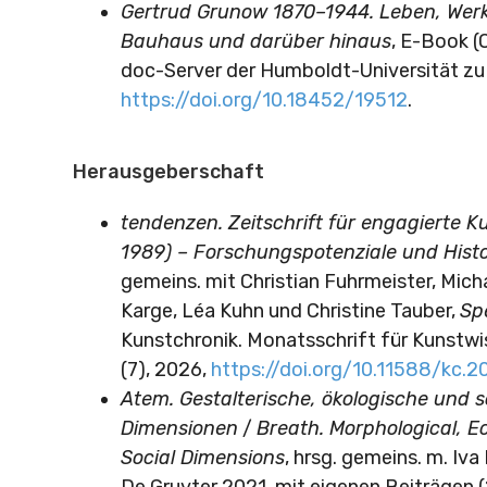
Gertrud Grunow 1870–1944. Leben, Wer
Bauhaus und darüber hinaus
, E-Book (
doc-Server der Humboldt-Universität zu 
https://doi.org/10.18452/19512
.
Herausgeberschaft
tendenzen. Zeitschrift für engagierte K
1989) – Forschungspotenziale und Histo
gemeins. mit Christian Fuhrmeister, Mich
Karge, Léa Kuhn und Christine Tauber,
Sp
Kunstchronik. Monatsschrift für Kunstw
(7), 2026,
https://doi.org/10.11588/kc.2
Atem. Gestalterische, ökologische und s
Dimensionen
/
Breath. Morphological, E
Social Dimensions
, hrsg. gemeins. m. Iva 
De Gruyter 2021, mit eigenen Beiträgen 