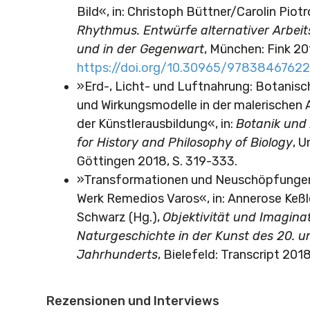
Bild«, in: Christoph Büttner/Carolin Piotr
Rhythmus. Entwürfe alternativer Arbei
und in der Gegenwart
, München: Fink 201
https://doi.org/10.30965/9783846762
»Erd-, Licht- und Luftnahrung: Botanisc
und Wirkungsmodelle in der malerischen 
der Künstlerausbildung«, in:
Botanik und 
for History and Philosophy of Biology
, U
Göttingen 2018, S. 319-333.
»Transformationen und Neuschöpfungen
Werk Remedios Varos«, in: Annerose Keßl
Schwarz (Hg.),
Objektivität und Imaginat
Naturgeschichte in der Kunst des 20. u
Jahrhunderts
, Bielefeld: Transcript 201
Rezensionen und Interviews