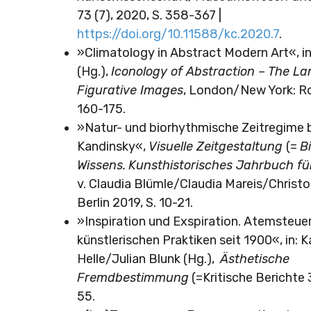
73 (7), 2020, S. 358-367 |
https://doi.org/10.11588/kc.2020.7
.
»Climatology in Abstract Modern Art«, in
(Hg.),
Iconology of Abstraction – The L
Figurative Images
, London/New York: Ro
160-175.
»Natur- und biorhythmische Zeitregime be
Kandinsky«,
Visuelle Zeitgestaltung
(=
B
Wissens.
Kunsthistorisches Jahrbuch für 
v. Claudia Blümle/Claudia Mareis/Christo
Berlin 2019, S. 10-21.
»Inspiration und Exspiration. Atemsteue
künstlerischen Praktiken seit 1900«, in: K
Helle/Julian Blunk (Hg.),
Ästhetische
Fremdbestimmung
(=Kritische Berichte 
55.