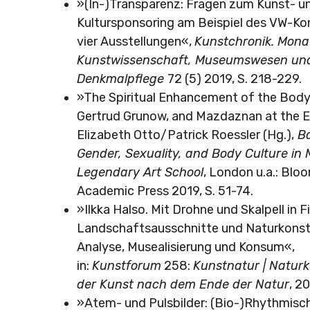
»(In-)Transparenz: Fragen zum Kunst- u
Kultursponsoring am Beispiel des VW-Ko
vier Ausstellungen«,
Kunstchronik. Monat
Kunstwissenschaft, Museumswesen un
Denkmalpflege
72 (5) 2019, S. 218-229.
»The Spiritual Enhancement of the Body
Gertrud Grunow, and Mazdaznan at the Ea
Elizabeth Otto/Patrick Roessler (Hg.),
Ba
Gender, Sexuality, and Body Culture in
Legendary Art School
, London u.a.: Blo
Academic Press 2019, S. 51-74.
»Ilkka Halso. Mit Drohne und Skalpell in F
Landschaftsausschnitte und Naturkonst
Analyse, Musealisierung und Konsum«,
in:
Kunstforum
258:
Kunstnatur | Naturk
der Kunst nach dem Ende der Natur
, 2
»Atem- und Pulsbilder: (Bio-)Rhythmisc