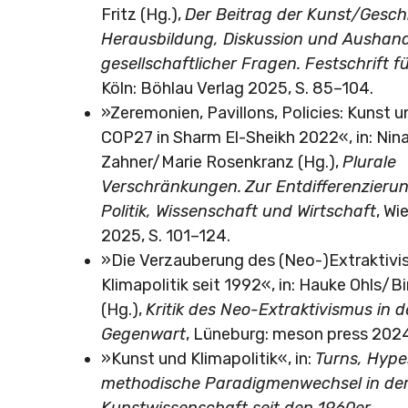
Fritz (Hg.),
Der Beitrag der Kunst/Gesch
Herausbildung, Diskussion und Aushan
gesellschaftlicher Fragen. Festschrift f
Köln: Böhlau Verlag 2025, S. 85–104.
»Zeremonien, Pavillons, Policies: Kunst u
COP27 in Sharm El-Sheikh 2022«, in: Nin
Zahner/Marie Rosenkranz (Hg.),
Plurale
Verschränkungen.
Zur Entdifferenzieru
Politik, Wissenschaft und Wirtschaft
, Wi
2025, S. 101–124.
»
Die Verzauberung des (Neo-)Extraktivi
Klimapolitik seit 1992
«
, in: Hauke Ohls/B
(Hg.),
Kritik des Neo-Extraktivismus in d
Gegenwart
, Lüneburg: meson press 2024
»Kunst und Klimapolitik«, in:
Turns, Hype
methodische Paradigmenwechsel in de