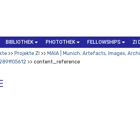
BIBLIOTHEK
PHOTOTHEK
FELLOWSHIPS
ZI 
kte
Projekte ZI
MAIA | Munich. Artefacts, Images, Arch
289ff05612
content_reference
E