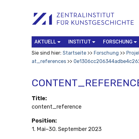
Benutzerspezifische
Suchbegriff
Advanced
Werkzeuge
Search…
AKTUELL
INSTITUT
FORSCHUNG
Sie sind hier:
Startseite
Forschung
Proje
at_references
0e1306cc206344adbe4c26
CONTENT_REFERENC
Title
:
content_reference
Position
:
1. Mai–30. September 2023