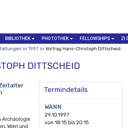
BIBLIOTHEK
PHOTOTHEK
FELLOWSHIPS
ZI 
taltungen
1997
Vortrag Hans-Christoph Dittscheid
TOPH DITTSCHEID
Zeitalter
Termindetails
n
WANN
29.10.1997
n Archäologie
von
18:15
bis
20:15
en, Wien und