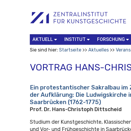
Benutzerspezifische
Suchbegriff
Advanced
Werkzeuge
Search…
AKTUELL
INSTITUT
FORSCHUNG
Sie sind hier:
Startseite
Aktuelles
Verans
VORTRAG HANS-CHRIS
Ein protestantischer Sakralbau im 
der Aufklärung: Die Ludwigskirche i
Saarbrücken (1762-1775)
Prof. Dr. Hans-Christoph Dittscheid
Studium der Kunstgeschichte, Klassische
und Vor- und Frühgeschichte in Saarbrück