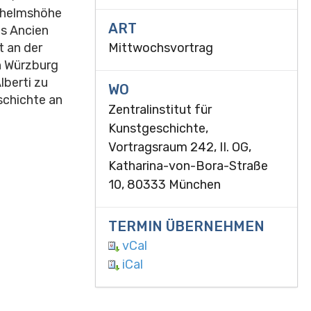
ilhelmshöhe
ART
es Ancien
t an der
Mittwochsvortrag
in Würzburg
berti zu
WO
schichte an
Zentralinstitut für
Kunstgeschichte,
Vortragsraum 242, II. OG,
Katharina-von-Bora-Straße
10, 80333 München
TERMIN ÜBERNEHMEN
vCal
iCal