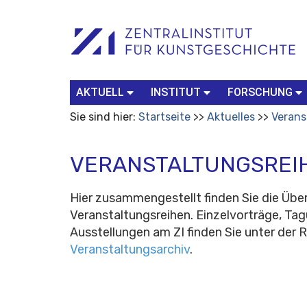
Benutzerspezifische
Suchbegriff
Advanced
Werkzeuge
Search…
AKTUELL
INSTITUT
FORSCHUNG
Sie sind hier:
Startseite
Aktuelles
Verans
VERANSTALTUNGSREI
Hier zusammengestellt finden Sie die Übe
Veranstaltungsreihen. Einzelvorträge, Ta
Ausstellungen am ZI finden Sie unter der 
Veranstaltungsarchiv
.