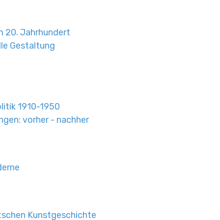
m 20. Jahrhundert
lle Gestaltung
litik 1910-1950
gen: vorher - nachher
derne
tschen Kunstgeschichte