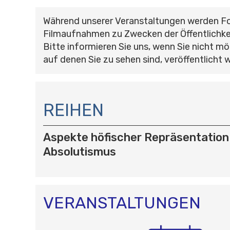
Während unserer Veranstaltungen werden F
Filmaufnahmen zu Zwecken der Öffentlichke
Bitte informieren Sie uns, wenn Sie nicht mö
auf denen Sie zu sehen sind, veröffentlicht 
N
A
REIHEN
V
I
Aspekte höfischer Repräsentation
G
A
Absolutismus
T
I
O
N
VERANSTALTUNGEN